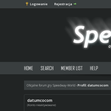
Logowanie
Rejestracja
HOME
SEARCH
MEMBER LIST
HELP
Profil: datumcocom
Oficjalne forum gry Speedway-World
›
datumcocom
(Konto nieaktywowane)