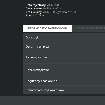
Data rejestracji:
2026-05-05
Data urodzenia:
Nie określono
Czas lokalny:
2026-08-06, godzina 21:55:05
Status:
Offline
INFORMACJE O DATUMCOCOM
DANE KONTAKTOWE 
Dołączył:
Ostatnia wizyta:
Razem postów:
Razem wątków:
Spędzony czas online:
Poleconych użytkowników: