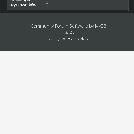
0
użytkowników:
Community Forum Software by
MyBB
1.8.27
Designed By
Rooloo
.