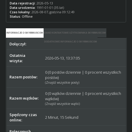
Data rejestracji:
2026-05-13
Data urodzenia:
1991-01-01 (35 lat)
Czas lokalny:
2026-08-07, godzina 09:12:49
Status:
Offline
INFORMACJE O SKY88MUSCOM
DANE KONTAKTOWE UŻYTKOWNIKA SKY88MUSCOM
DODATKOWE INFORMACJE O SKY88MUSCOM
Dołączył:
2026-05-13
Ostatnia
2026-05-13, 13:37:05
wizyta:
0 (0 postów dziennie | 0 procent wszystkich
Razem postów:
postów)
(
Znajdź wszystkie posty
)
0 (0 wątków dziennie | 0 procent wszystkich
Razem wątków:
wątków)
(
Znajdź wszystkie wątki
)
Spędzony czas
2 Minut, 15 Sekund
online:
Poleconych