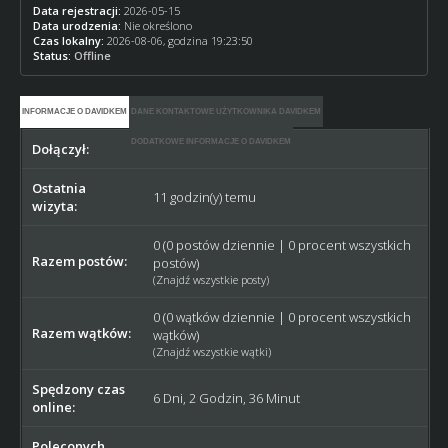
Data rejestracji:
2026-05-15
Data urodzenia:
Nie określono
Czas lokalny:
2026-08-06, godzina 19:23:50
Status:
Offline
INFORMACJE O DAVIDKEM
DANE KONTAKTOWE UŻYTKOWNIKA DAVIDKEM
DODATKOWE INFORMACJE O DAVIDKEM
Dołączył:
2026-05-15
Ostatnia
11 godzin(y) temu
wizyta:
0 (0 postów dziennie | 0 procent wszystkich
Razem postów:
postów)
(
Znajdź wszystkie posty
)
0 (0 wątków dziennie | 0 procent wszystkich
Razem wątków:
wątków)
(
Znajdź wszystkie wątki
)
Spędzony czas
6 Dni, 2 Godzin, 36 Minut
online:
Poleconych