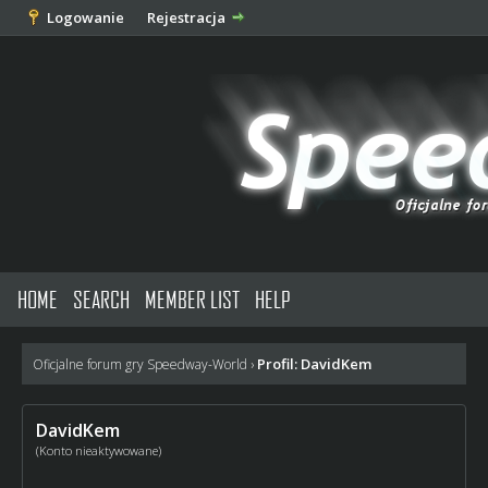
Logowanie
Rejestracja
HOME
SEARCH
MEMBER LIST
HELP
Profil: DavidKem
Oficjalne forum gry Speedway-World
›
DavidKem
(Konto nieaktywowane)