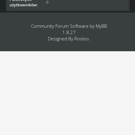
0
użytkowników:
Community Forum Software by
MyBB
1.8.27
Designed By
Rooloo
.