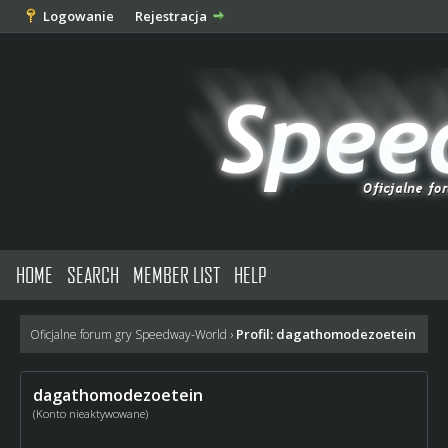
Logowanie
Rejestracja
HOME
SEARCH
MEMBER LIST
HELP
Profil: dagathomodezoetein
Oficjalne forum gry Speedway-World
›
dagathomodezoetein
(Konto nieaktywowane)