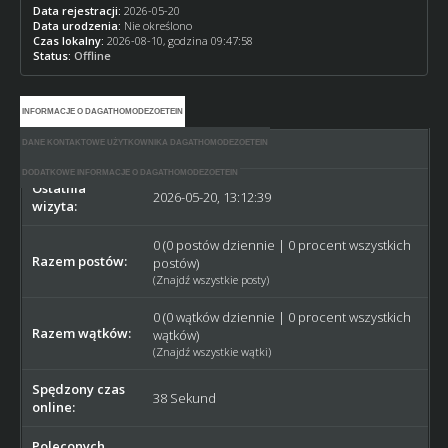
Data rejestracji:
2026-05-20
Data urodzenia:
Nie określono
Czas lokalny:
2026-08-10, godzina 09:47:58
Status:
Offline
INFORMACJE O DAGATHOMODEZOETEIN
DANE KONTAKTOWE UŻYTKOWNIKA DAGATHOMODEZOETEIN
Dołączył:
2026-05-20
DODATKOWE INFORMACJE O DAGATHOMODEZOETEIN
Ostatnia
2026-05-20, 13:12:39
wizyta:
0 (0 postów dziennie | 0 procent wszystkich
Razem postów:
postów)
(
Znajdź wszystkie posty
)
0 (0 wątków dziennie | 0 procent wszystkich
Razem wątków:
wątków)
(
Znajdź wszystkie wątki
)
Spędzony czas
38 Sekund
online:
Poleconych