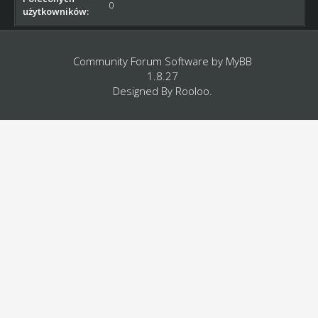
0
użytkowników:
Community Forum Software by
MyBB
1.8.27
Designed By
Rooloo
.