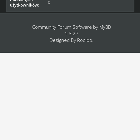
0
użytkowników:
Community Forum Software by
MyBB
1.8.27
Designed By
Rooloo
.