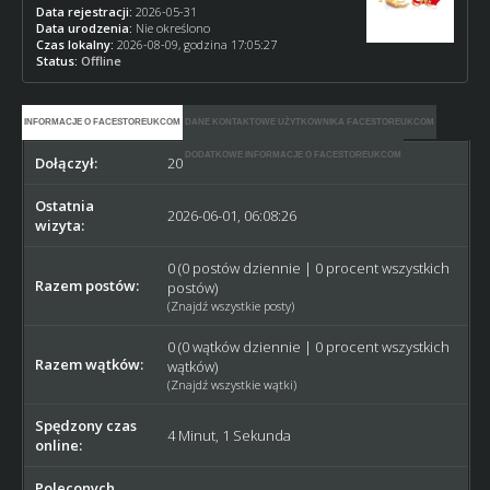
Data rejestracji:
2026-05-31
Data urodzenia:
Nie określono
Czas lokalny:
2026-08-09, godzina 17:05:27
Status:
Offline
INFORMACJE O FACESTOREUKCOM
DANE KONTAKTOWE UŻYTKOWNIKA FACESTOREUKCOM
DODATKOWE INFORMACJE O FACESTOREUKCOM
Dołączył:
2026-05-31
Ostatnia
2026-06-01, 06:08:26
wizyta:
0 (0 postów dziennie | 0 procent wszystkich
Razem postów:
postów)
(
Znajdź wszystkie posty
)
0 (0 wątków dziennie | 0 procent wszystkich
Razem wątków:
wątków)
(
Znajdź wszystkie wątki
)
Spędzony czas
4 Minut, 1 Sekunda
online:
Poleconych