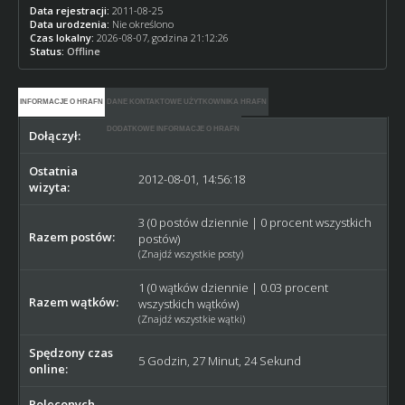
Data rejestracji:
2011-08-25
Data urodzenia:
Nie określono
Czas lokalny:
2026-08-07, godzina 21:12:26
Status:
Offline
INFORMACJE O HRAFN
DANE KONTAKTOWE UŻYTKOWNIKA HRAFN
DODATKOWE INFORMACJE O HRAFN
Dołączył:
2011-08-25
Ostatnia
2012-08-01, 14:56:18
wizyta:
3 (0 postów dziennie | 0 procent wszystkich
Razem postów:
postów)
(
Znajdź wszystkie posty
)
1 (0 wątków dziennie | 0.03 procent
Razem wątków:
wszystkich wątków)
(
Znajdź wszystkie wątki
)
Spędzony czas
5 Godzin, 27 Minut, 24 Sekund
online:
Poleconych