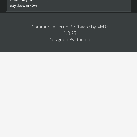
1
użytkowników:
Community Forum Software by
MyBB
1.8.27
Designed By
Rooloo
.