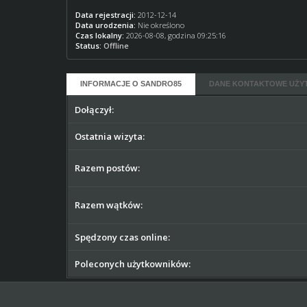
Data rejestracji:
2012-12-14
Data urodzenia:
Nie określono
Czas lokalny:
2026-08-08, godzina 09:25:16
Status:
Offline
INFORMACJE O SANDRO85
DANE KONTAKTOWE UŻY
Dołączył:
Ostatnia wizyta:
Razem postów:
Razem wątków:
Spędzony czas online:
Poleconych użytkowników: