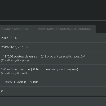
TKOWNIKA SANDRO85
DODATKOWE INFORMACJE O SANDRO85
2012-12-14
2019-01-11, 20:16:56
111 (0.02 postów dziennie | 0.18 procent wszystkich postów)
(
Znajdź wszystkie posty
)
5 (0 wątków dziennie | 0.16 procent wszystkich wątków)
(
Znajdź wszystkie wątki
)
1 Dzień, 3 Godzin, 9 Minut
0