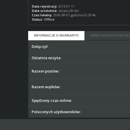
Data rejestracji:
2013-01-11
Data urodzenia:
ukryto (28 lat)
Czas lokalny:
2026-08-07, godzina 02:29:46
Status:
Offline
INFORMACJE O MGRBARTO
DANE KONTAKTOWE UŻ
Dołączył:
Ostatnia wizyta:
Razem postów:
Razem wątków:
Spędzony czas online:
Poleconych użytkowników: