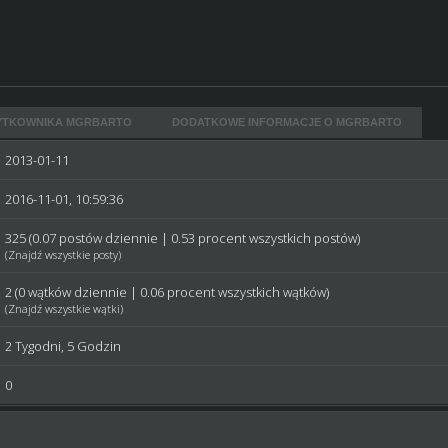
YTKOWNIKA MGRBARTO
DODATKOWE INFORMACJE O MGRBARTO
2013-01-11
2016-11-01, 10:59:36
325 (0.07 postów dziennie | 0.53 procent wszystkich postów)
(
Znajdź wszystkie posty
)
2 (0 wątków dziennie | 0.06 procent wszystkich wątków)
(
Znajdź wszystkie wątki
)
2 Tygodni, 5 Godzin
0