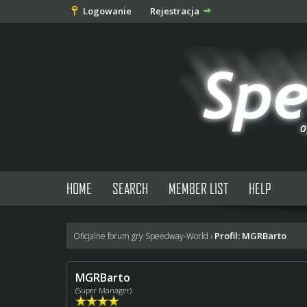
Logowanie
Rejestracja
HOME
SEARCH
MEMBER LIST
HELP
Profil: MGRBarto
Oficjalne forum gry Speedway-World
›
MGRBarto
(Super Manager)