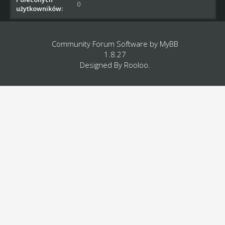
0
użytkowników:
Community Forum Software by
MyBB
1.8.27
Designed By
Rooloo
.