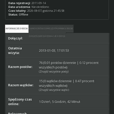
Data rejestracji:
2011-09-14
Data urodzenia:
Nie określono
Czas lokalny:
2026-08-07, godzina 21:45:58
Status:
Offline
INFORMACJE O BECIK
DANE KONTAKTOWE UŻYTKOWNIKA BECIK
DODATKOWE INFORMACJE O BECIK
Dołączył:
2011-09-14
Ostatnia
2013-01-03, 17:01:53
wizyta:
76 (0.01 postów dziennie | 0.12 procent
Razem postów:
wszystkich postów)
(
Znajdź wszystkie posty
)
15 (0 wątków dziennie | 0.47 procent
Razem wątków:
wszystkich wątków)
(
Znajdź wszystkie wątki
)
Spędzony czas
1 Dzień, 5 Godzin, 42 Minut
online:
Poleconych