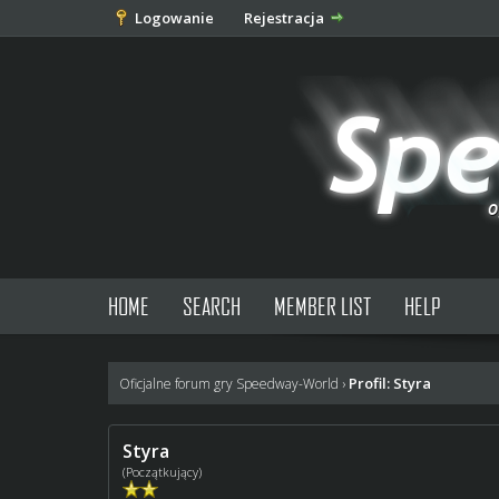
Logowanie
Rejestracja
HOME
SEARCH
MEMBER LIST
HELP
Profil: Styra
Oficjalne forum gry Speedway-World
›
Styra
(Początkujący)