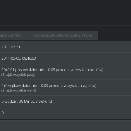
WNIKA STYRA
DODATKOWE INFORMACJE O STYRA
2013-07-21
2014-05-05, 08:46:53
30 (0.01 postów dziennie | 0.05 procent wszystkich postów)
(
Znajdź wszystkie posty
)
1 (0 wątków dziennie | 0.03 procent wszystkich wątków)
(
Znajdź wszystkie wątki
)
5 Godzin, 38 Minut, 3 Sekund
0