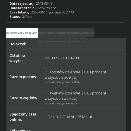
Data rejestracji:
2013-08-16
Data urodzenia:
Nie określono
Czas lokalny:
2026-08-10, godzina 06:27:43
Status:
Offline
INFORMACJE O ZWIERZAX
DANE KONTAKTOWE UŻYTKOWNIKA ZWIERZAX
DODATKOWE INFORMACJE O ZWIERZAX
Dołączył:
2013-08-16
Ostatnia
2013-09-08, 12:14:11
wizyta:
7 (0 postów dziennie | 0.01 procent
Razem postów:
wszystkich postów)
(
Znajdź wszystkie posty
)
1 (0 wątków dziennie | 0.03 procent
Razem wątków:
wszystkich wątków)
(
Znajdź wszystkie wątki
)
Spędzony czas
1 Dzień, 2 Godzin, 26 Minut
online:
Poleconych