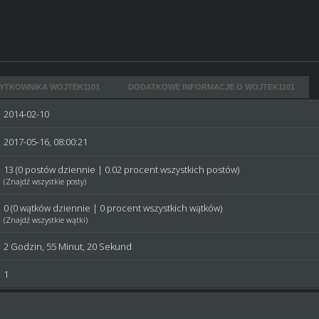
YTKOWNIKA WOJTEK1101
DODATKOWE INFORMACJE O WOJTEK1101
2014-02-10
2017-05-16, 08:00:21
13 (0 postów dziennie | 0.02 procent wszystkich postów)
(
Znajdź wszystkie posty
)
0 (0 wątków dziennie | 0 procent wszystkich wątków)
(
Znajdź wszystkie wątki
)
2 Godzin, 55 Minut, 20 Sekund
1