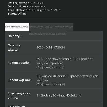
Data rejestracji:
2014-11-23
Data urodzenia:
Nie określono
Czas lokalny:
2026-08-08, godzina 20:49:51
Status:
Offline
INFORMACJE O JAKOOB
DANE KONTAKTOWE UŻYTKOWNIKA JAKOOB
DODATKOWE INFORMACJE O JAKOOB
Dołączył:
2014-11-23
Ostatnia
2020-10-24, 17:30:34
wizyta:
69 (0.02 postów dziennie | 0.11 procent
Razem postów:
wszystkich postów)
(
Znajdź wszystkie posty
)
0 (0 wątków dziennie | 0 procent wszystkich
Razem wątków:
wątków)
(
Znajdź wszystkie wątki
)
Spędzony czas
11 Godzin, 20 Minut, 40 Sekund
online:
Poleconych