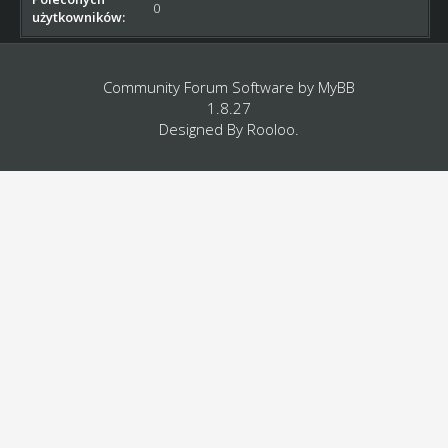
0
użytkowników:
Community Forum Software by
MyBB
1.8.27
Designed By
Rooloo
.