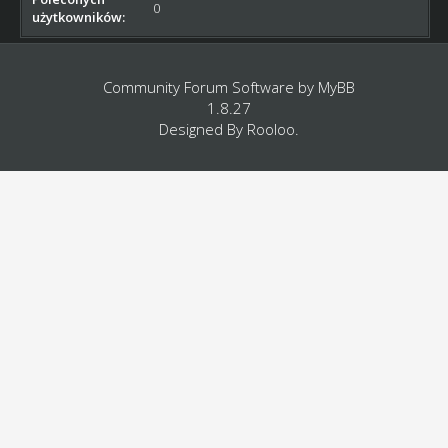
0
użytkowników:
Community Forum Software by
MyBB
1.8.27
Designed By
Rooloo
.