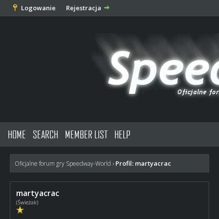
Logowanie
Rejestracja
HOME
SEARCH
MEMBER LIST
HELP
Profil: martyacrac
Oficjalne forum gry Speedway-World
›
martyacrac
(Świeżak)