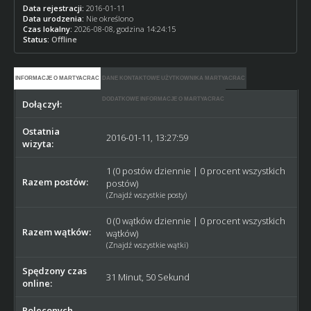
Data rejestracji:
2016-01-11
Data urodzenia:
Nie określono
Czas lokalny:
2026-08-08, godzina 14:24:15
Status:
Offline
INFORMACJE O MARTYACRAC
DANE KONTAKTOWE UŻYTKOWNIKA MARTYACRAC
DODATKOWE INFORMACJE O MARTYACRAC
Dołączył:
2016-01-11
Ostatnia
2016-01-11, 13:27:59
wizyta:
1 (0 postów dziennie | 0 procent wszystkich
Razem postów:
postów)
(
Znajdź wszystkie posty
)
0 (0 wątków dziennie | 0 procent wszystkich
Razem wątków:
wątków)
(
Znajdź wszystkie wątki
)
Spędzony czas
31 Minut, 50 Sekund
online:
Poleconych