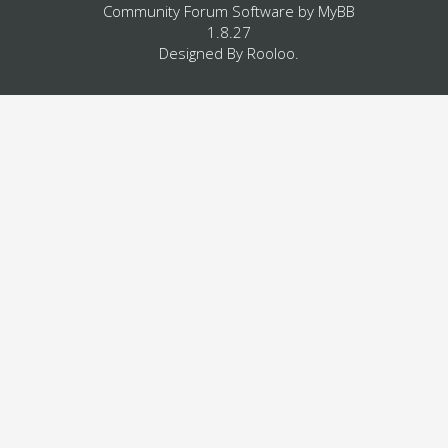
Community Forum Software by
MyBB
1.8.27
Designed By
Rooloo
.