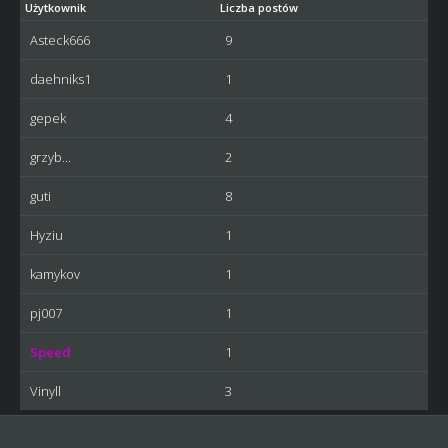
Użytkownik
Liczba postów
Asteck666
9
daehniks1
1
gepek
4
grzyb...
2
guti
8
Hyziu
1
kamykov
1
pj007
1
Speed
1
Vinyll
3