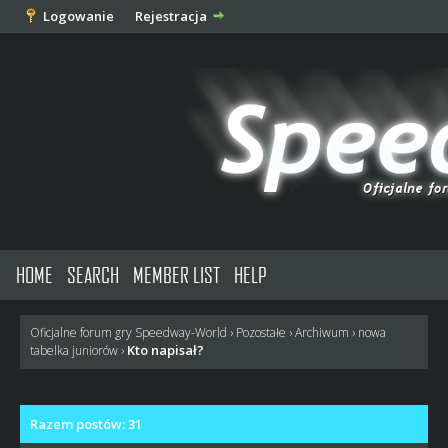
Logowanie
Rejestracja
HOME
SEARCH
MEMBER LIST
HELP
Oficjalne forum gry Speedway-World
›
Pozostałe
›
Archiwum
›
nowa
Kto napisał?
tabelka juniorów
›
Razem postów: 31