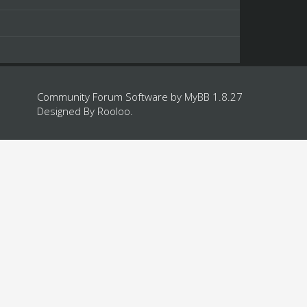
Community Forum Software by
MyBB 1.8.27
Designed By
Rooloo
.