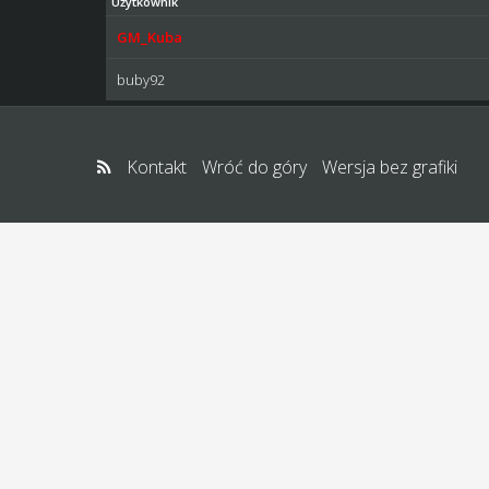
Użytkownik
GM_Kuba
buby92
Kontakt
Wróć do góry
Wersja bez grafiki