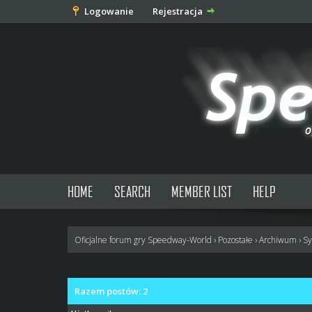
Logowanie
Rejestracja
HOME
SEARCH
MEMBER LIST
HELP
Oficjalne forum gry Speedway-World
›
Pozostałe
›
Archiwum
›
Sy
Razem postów: 2