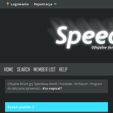
Logowanie
Rejestracja
HOME
SEARCH
MEMBER LIST
HELP
Oficjalne forum gry Speedway-World
›
Pozostałe
›
Archiwum
›
Program
Kto napisał?
do obliczania sprawności
›
Razem postów: 5