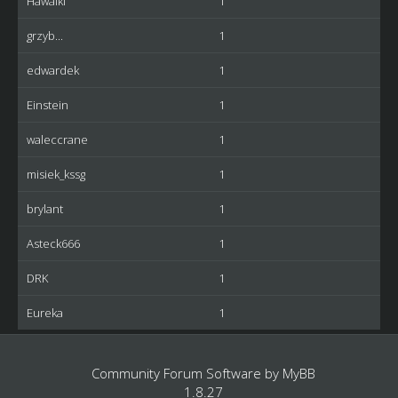
Hawaiki
1
grzyb...
1
edwardek
1
Einstein
1
waleccrane
1
misiek_kssg
1
brylant
1
Asteck666
1
DRK
1
Eureka
1
Community Forum Software by
MyBB
1.8.27