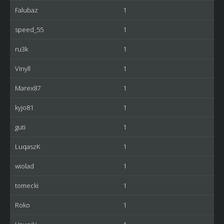
Falubaz
1
speed_55
1
ru3k
1
Vinyll
1
Marex87
1
kyjo81
1
guti
1
LuqaszK
1
wiolad
1
tomecki
1
Roko
1