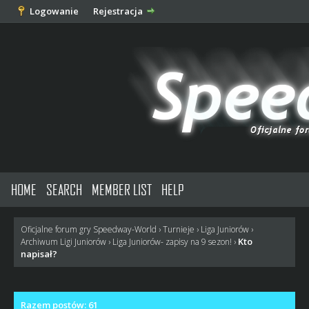
Logowanie
Rejestracja
HOME
SEARCH
MEMBER LIST
HELP
Oficjalne forum gry Speedway-World
›
Turnieje
›
Liga Juniorów
›
Kto
Archiwum Ligi Juniorów
›
Liga Juniorów- zapisy na 9 sezon!
›
napisał?
Razem postów: 61