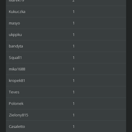
Marek79
2
Kukuczka
1
masyo
1
ukppku
1
bandyta
1
Squall1
1
mika1688
1
kropek81
1
Teves
1
Polonek
1
Zielony815
1
Casaletto
1