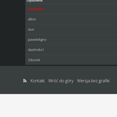
Użytkownik
GM_Kuba
albor
siux
pawelekgno
daehniks1
Zdunek
Kontakt
Wróć do góry
Wersja bez grafiki