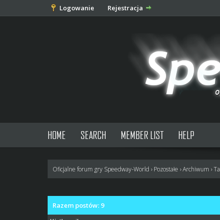
Logowanie
Rejestracja
HOME
SEARCH
MEMBER LIST
HELP
Oficjalne forum gry Speedway-World
›
Pozostałe
›
Archiwum
›
Ta
Razem postów: 9