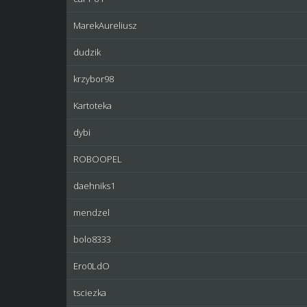
MarekAureliusz
dudzik
krzybor98
Kartoteka
dybi
ROBOOPEL
daehniks1
mendzel
bolo8333
Ero0LdO
tsciezka