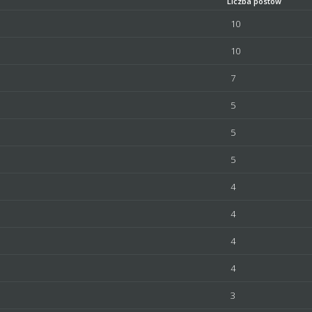
Liczba postów
10
10
7
5
5
5
4
4
4
4
3