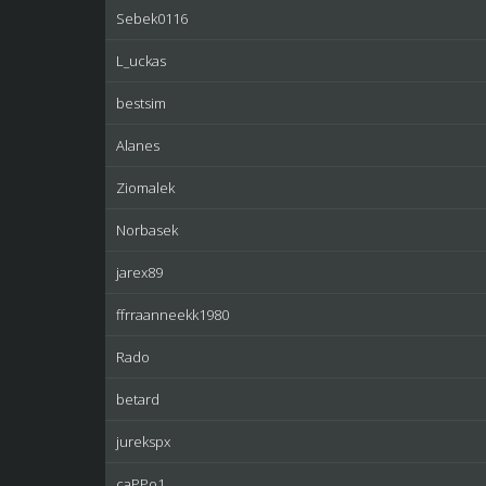
Sebek0116
L_uckas
bestsim
Alanes
Ziomalek
Norbasek
jarex89
ffrraanneekk1980
Rado
betard
jurekspx
caPPo1