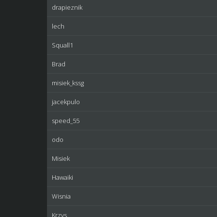
drapieznik
lech
Squall1
Brad
misiek_kssg
jacekpulo
speed_55
odo
Misiek
Hawaiki
Wisnia
Krzys