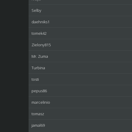
Selby
daehniks1
tomek42
Zielony815
Mr. Zuma
Turbina
tosti
pepus86
marcelinio
tomasz
jamal69