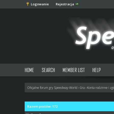
Logowanie
Rejestracja
HOME
SEARCH
MEMBER LIST
HELP
Oficjalne forum gry Speedway-World
›
Gra
›
Konta rodzinne i zg
Razem postów: 172