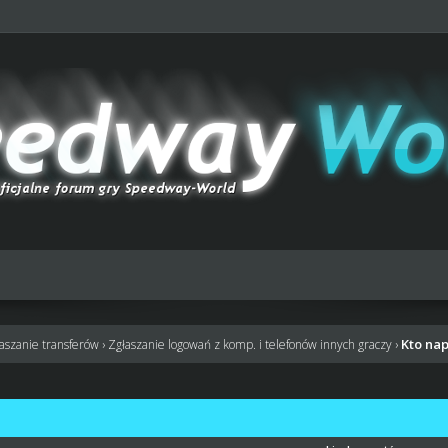
Kto nap
łaszanie transferów
›
Zgłaszanie logowań z komp. i telefonów innych graczy
›