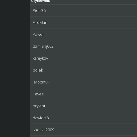
Użytkownik
Piotr36
FireMan
Pawel
damianj002
kamykov
bolek
jarocin01
Teves
brylant
dawidst8
specjal2009