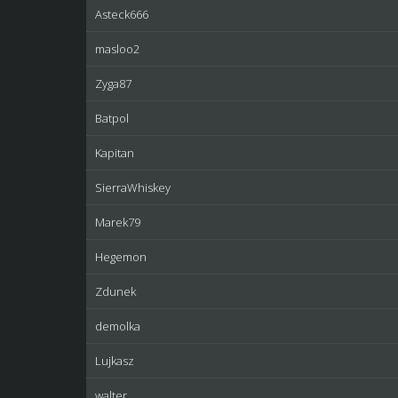
Asteck666
masloo2
Zyga87
Batpol
Kapitan
SierraWhiskey
Marek79
Hegemon
Zdunek
demolka
Lujkasz
walter