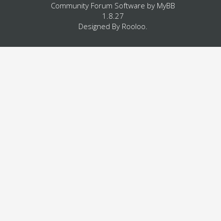
Community Forum Software by
MyBB
1.8.27
Designed By
Rooloo
.