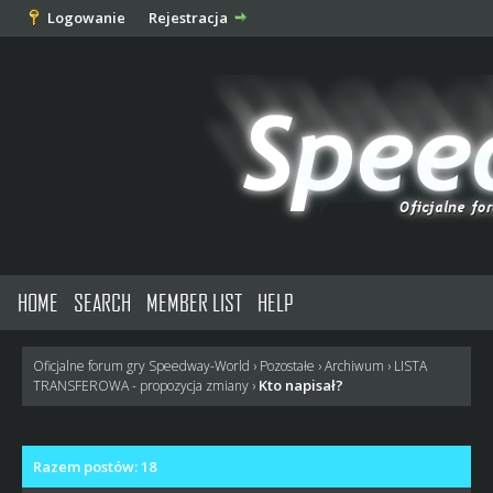
Logowanie
Rejestracja
HOME
SEARCH
MEMBER LIST
HELP
Oficjalne forum gry Speedway-World
›
Pozostałe
›
Archiwum
›
LISTA
Kto napisał?
TRANSFEROWA - propozycja zmiany
›
Razem postów: 18