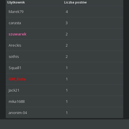
Użytkownik
Liczba postów
Marek79
4
carasta
3
szuwarek
2
Areckis
2
sothis
2
Squall1
1
GM_Kuba
1
Jack21
1
mika1688
1
anonim-04
1