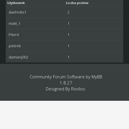
Użytkownik
Liczba postów
daehniks1
2
matti_1
1
Piter4
1
pietrek
1
damianj002
1
Community Forum Software by
MyBB
1.8.27
Designed By
Rooloo
.