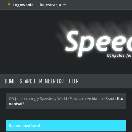
Logowanie
Rejestracja
HOME
SEARCH
MEMBER LIST
HELP
Kto
Oficjalne forum gry Speedway-World
›
Pozostałe
›
Archiwum
›
Skaut
›
napisał?
Razem postów: 6