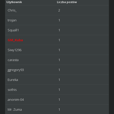
Użytkownik
Liczba postów
Chris_
2
trojan
1
Squall1
1
GM_Kuba
1
Siwy1296
1
carasta
1
ggregory93
1
Eureka
1
sothis
1
anonim-04
1
Mr. Zuma
1