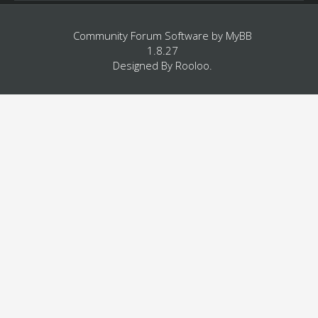
Community Forum Software by
MyBB
1.8.27
Designed By
Rooloo
.