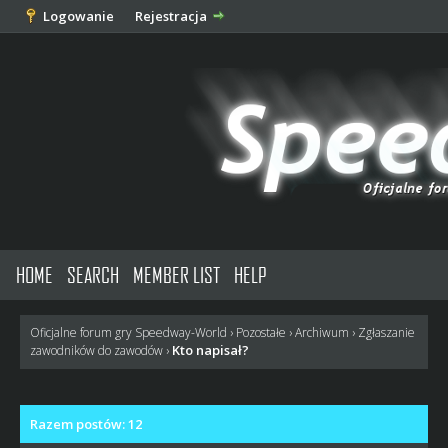
Logowanie
Rejestracja
HOME
SEARCH
MEMBER LIST
HELP
Oficjalne forum gry Speedway-World
›
Pozostałe
›
Archiwum
›
Zgłaszanie
Kto napisał?
zawodników do zawodów
›
Razem postów: 12