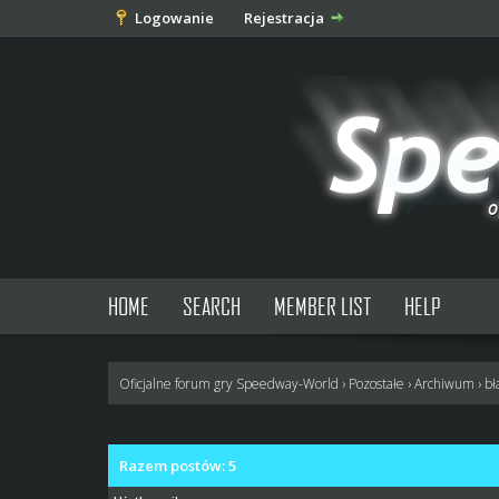
Logowanie
Rejestracja
HOME
SEARCH
MEMBER LIST
HELP
Oficjalne forum gry Speedway-World
›
Pozostałe
›
Archiwum
›
bł
Razem postów: 5