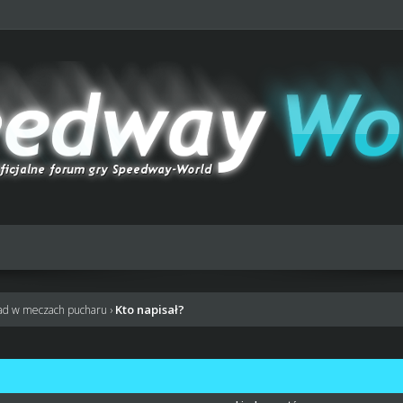
Kto napisał?
ad w meczach pucharu
›