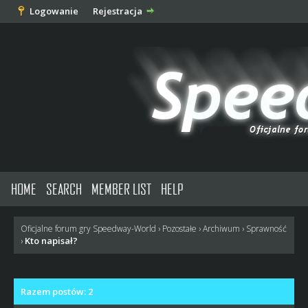
Logowanie
Rejestracja
HOME
SEARCH
MEMBER LIST
HELP
Oficjalne forum gry Speedway-World
›
Pozostałe
›
Archiwum
›
Sprawność
Kto napisał?
›
Razem postów: 2