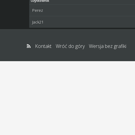
Użytkownik
Perez
Jack21
Kontakt
Wróć do góry
Wersja bez grafiki