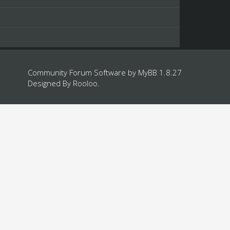
Community Forum Software by
MyBB 1.8.27
Designed By
Rooloo
.