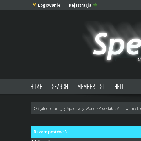
Logowanie
Rejestracja
HOME
SEARCH
MEMBER LIST
HELP
Oficjalne forum gry Speedway-World
›
Pozostałe
›
Archiwum
›
ko
Razem postów: 3