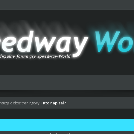
Kto napisał?
ntuzja o oboz treningowy!
›