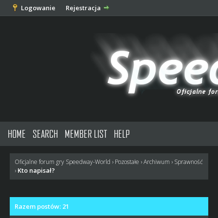
Logowanie
Rejestracja
HOME
SEARCH
MEMBER LIST
HELP
Oficjalne forum gry Speedway-World
›
Pozostałe
›
Archiwum
›
Sprawność
Kto napisał?
›
Razem postów: 21