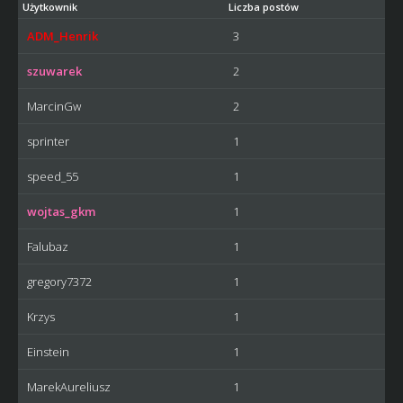
Użytkownik
Liczba postów
ADM_Henrik
3
szuwarek
2
MarcinGw
2
sprinter
1
speed_55
1
wojtas_gkm
1
Falubaz
1
gregory7372
1
Krzys
1
Einstein
1
MarekAureliusz
1