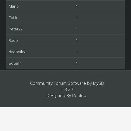
Mario
1
Tofik
1
Peter22
1
Rado
1
daehniks1
1
Squall1
1
Community Forum Software by
MyBB
1.8.27
Designed By
Rooloo
.