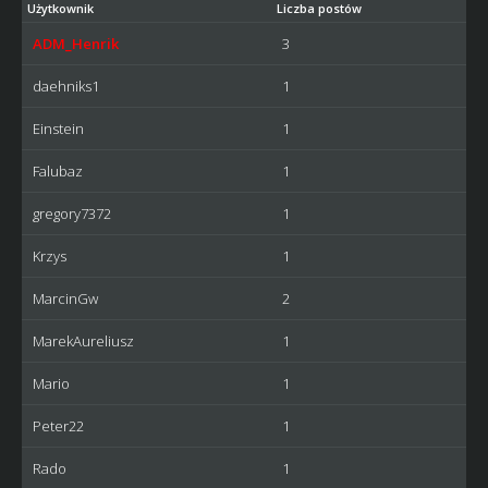
Użytkownik
Liczba postów
ADM_Henrik
3
daehniks1
1
Einstein
1
Falubaz
1
gregory7372
1
Krzys
1
MarcinGw
2
MarekAureliusz
1
Mario
1
Peter22
1
Rado
1