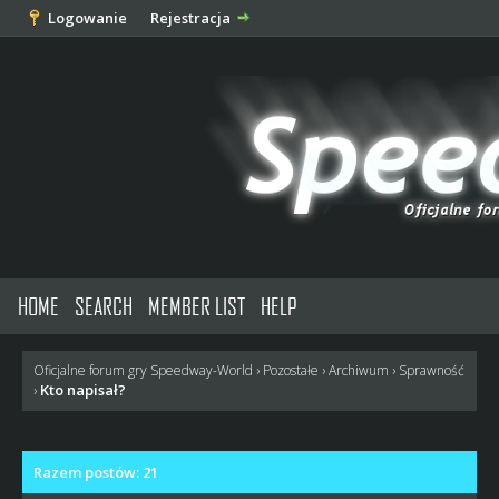
Logowanie
Rejestracja
HOME
SEARCH
MEMBER LIST
HELP
Oficjalne forum gry Speedway-World
›
Pozostałe
›
Archiwum
›
Sprawność
Kto napisał?
›
Razem postów: 21