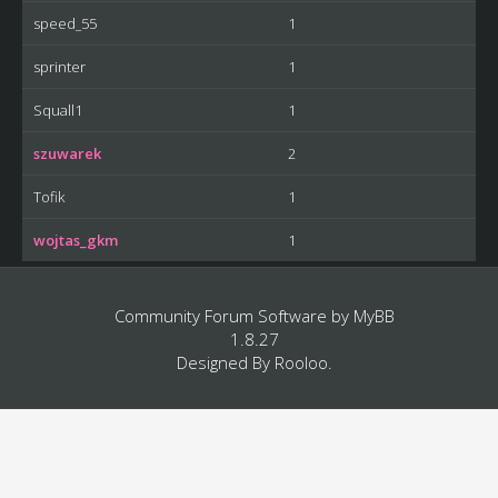
speed_55
1
sprinter
1
Squall1
1
szuwarek
2
Tofik
1
wojtas_gkm
1
Community Forum Software by
MyBB
1.8.27
Designed By
Rooloo
.