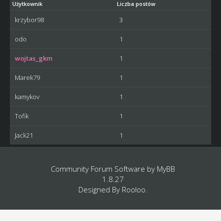
Użytkownik
Liczba postów
krzybor98
3
odo
1
wojtas_gkm
1
Marek79
1
kamykov
1
Tofik
1
Jack21
1
Community Forum Software by
MyBB
1.8.27
Designed By
Rooloo
.