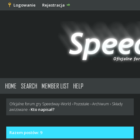
Logowanie
Rejestracja
HOME
SEARCH
MEMBER LIST
HELP
Oficjalne forum gry Speedway-World
›
Pozostałe
›
Archiwum
›
Składy
Kto napisał?
awizowane
›
Razem postów: 9