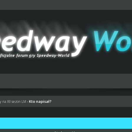
Kto napisał?
y na XII sezon LM
›