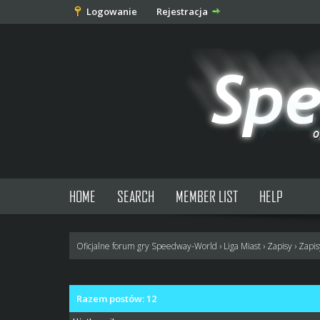
Logowanie
Rejestracja
HOME
SEARCH
MEMBER LIST
HELP
Oficjalne forum gry Speedway-World
›
Liga Miast
›
Zapisy
›
Zapis
Razem postów: 12