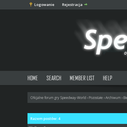
Logowanie
Rejestracja
HOME
SEARCH
MEMBER LIST
HELP
Oficjalne forum gry Speedway-World
›
Pozostałe
›
Archiwum
›
Bi
Razem postów: 4