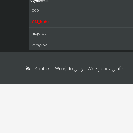
Użytkownik
odo
GM_Kuba
majoreq
kamykov
Kontakt
Wróć do góry
Wersja bez grafiki