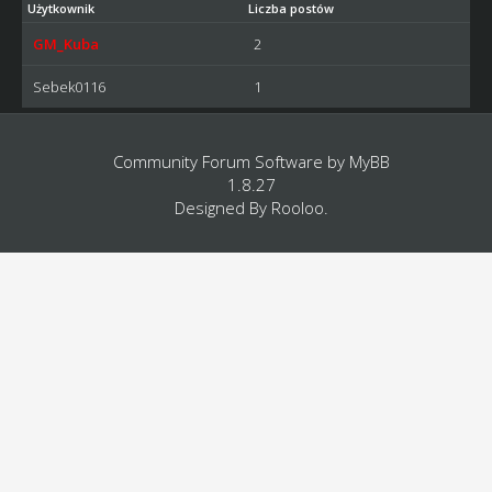
Użytkownik
Liczba postów
GM_Kuba
2
Sebek0116
1
Community Forum Software by
MyBB
1.8.27
Designed By
Rooloo
.