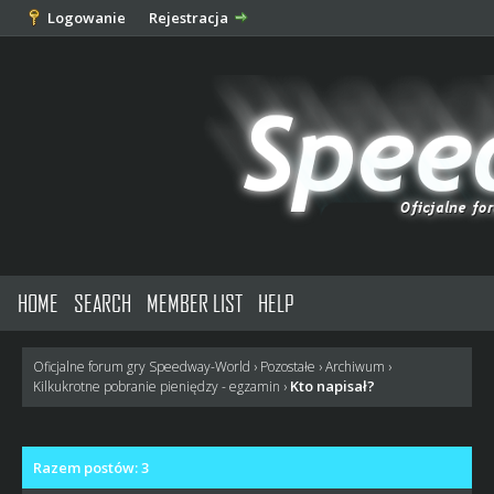
Logowanie
Rejestracja
HOME
SEARCH
MEMBER LIST
HELP
Oficjalne forum gry Speedway-World
›
Pozostałe
›
Archiwum
›
Kto napisał?
Kilkukrotne pobranie pieniędzy - egzamin
›
Razem postów: 3