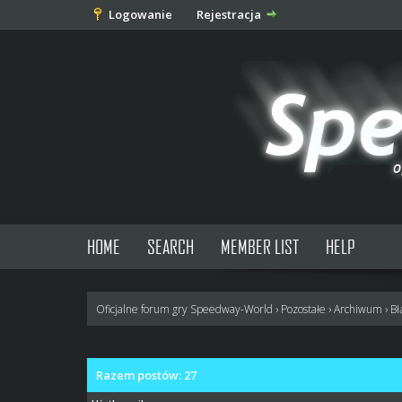
Logowanie
Rejestracja
HOME
SEARCH
MEMBER LIST
HELP
Oficjalne forum gry Speedway-World
›
Pozostałe
›
Archiwum
›
Bł
Razem postów: 27