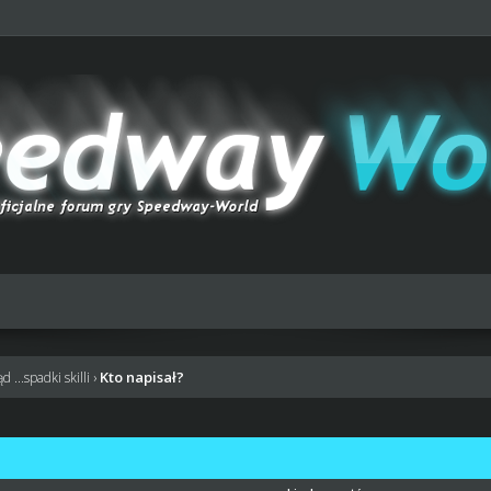
Kto napisał?
ąd ...spadki skilli
›