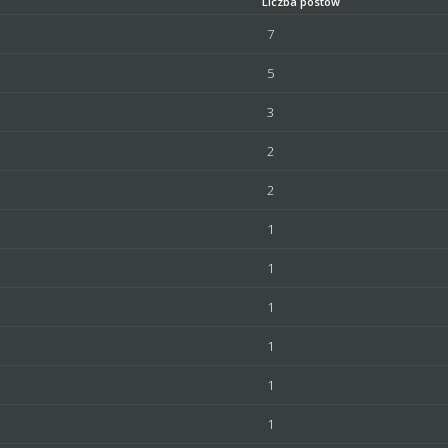
Liczba postów
7
5
3
2
2
1
1
1
1
1
1