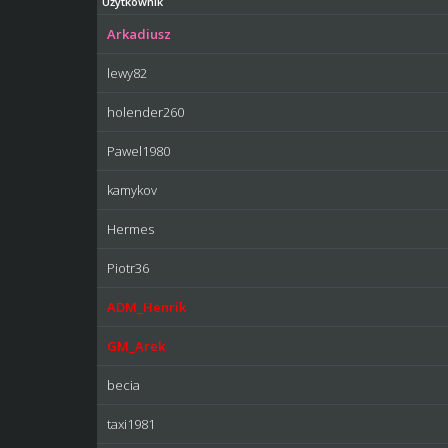
Użytkownik
Arkadiusz
lewy82
holender260
Pawel1980
kamykov
Hermes
Piotr36
ADM_Henrik
GM_Arek
becia
taxi1981