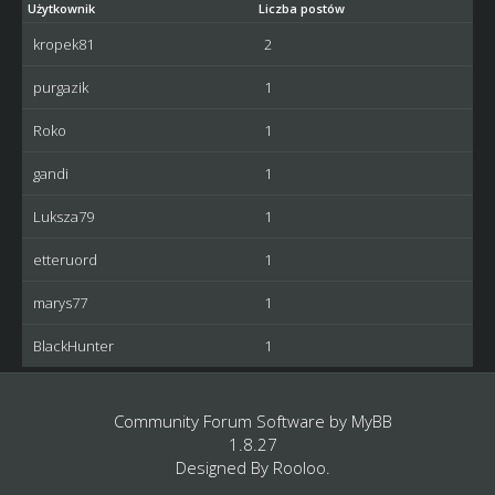
Użytkownik
Liczba postów
kropek81
2
purgazik
1
Roko
1
gandi
1
Luksza79
1
etteruord
1
marys77
1
BlackHunter
1
Community Forum Software by
MyBB
1.8.27
Designed By
Rooloo
.