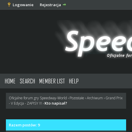
Logowanie
Rejestracja
HOME
SEARCH
MEMBER LIST
HELP
Oficjalne forum gry Speedway-World
›
Pozostałe
›
Archiwum
›
Grand Prix
Kto napisał?
- V Edycja - ZAPISY !!!
›
Razem postów: 9