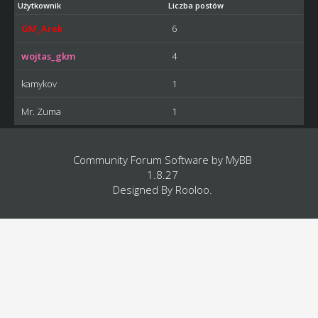
Użytkownik
Liczba postów
GM_Arek
6
wojtas_gkm
4
kamykov
1
Mr. Zuma
1
Community Forum Software by
MyBB
1.8.27
Designed By
Rooloo
.