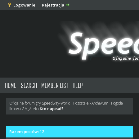
Logowanie
Rejestracja
HOME
SEARCH
MEMBER LIST
HELP
Oficjalne forum gry Speedway-World
›
Pozostałe
›
Archiwum
›
Pogoda
Kto napisał?
liniowa GM_Arek
›
Razem postów: 12