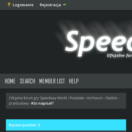
Logowanie
Rejestracja
HOME
SEARCH
MEMBER LIST
HELP
Oficjalne forum gry Speedway-World
›
Pozostałe
›
Archiwum
›
Stadion -
Kto napisał?
przebudowa
›
Razem postów: 2