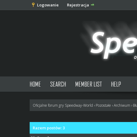
Logowanie
Rejestracja
HOME
SEARCH
MEMBER LIST
HELP
Oficjalne forum gry Speedway-World
›
Pozostałe
›
Archiwum
›
Bł
Razem postów: 3