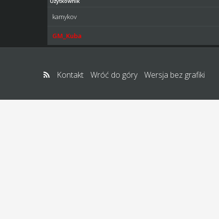
Użytkownik
kamykov
GM_Kuba
Kontakt
Wróć do góry
Wersja bez grafiki