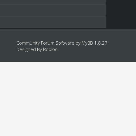
Community Forum Software by
MyBB 1.8.27
Designed By
Rooloo
.