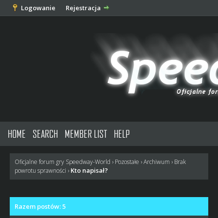
Logowanie
Rejestracja
HOME
SEARCH
MEMBER LIST
HELP
Oficjalne forum gry Speedway-World
›
Pozostałe
›
Archiwum
›
Brak
Kto napisał?
powrotu sprawności
›
Razem postów: 5