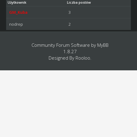
Użytkownik
Liczba postów
GM_Kuba
3
nodrep
2
Community Forum Software by
MyBB
1.8.27
Designed By
Rooloo
.