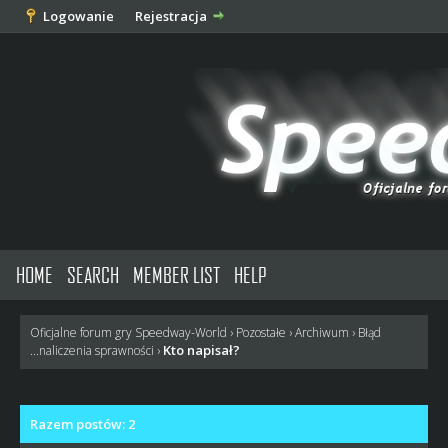
Logowanie
Rejestracja
HOME
SEARCH
MEMBER LIST
HELP
Oficjalne forum gry Speedway-World
›
Pozostałe
›
Archiwum
›
Błąd
Kto napisał?
...naliczenia sprawności
›
Razem postów: 2