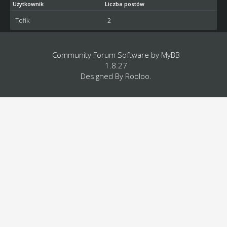
Użytkownik
Liczba postów
Tofik
2
Community Forum Software by
MyBB
1.8.27
Designed By
Rooloo
.