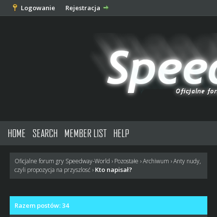
Logowanie
Rejestracja
HOME
SEARCH
MEMBER LIST
HELP
Oficjalne forum gry Speedway-World
›
Pozostałe
›
Archiwum
›
Anty nudy,
Kto napisał?
czyli propozycja na przyszlosć
›
Razem postów: 34