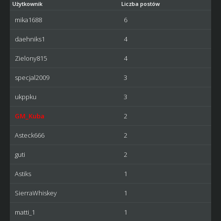
Użytkownik
Liczba postów
mika1688
6
daehniks1
4
Zielony815
4
specjal2009
3
ukppku
3
GM_Kuba
2
Asteck666
2
guti
2
Astiks
1
SierraWhiskey
1
matti_1
1