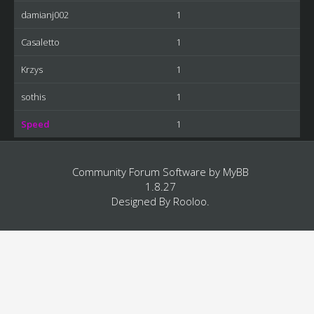
damianj002
1
Casaletto
1
Krzys
1
sothis
1
Speed
1
Community Forum Software by
MyBB
1.8.27
Designed By
Rooloo
.