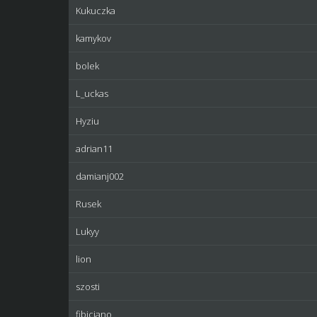
Kukuczka
kamykov
bolek
L_uckas
Hyziu
adrian11
damianj002
Rusek
Lukyy
lion
szosti
fibicjano