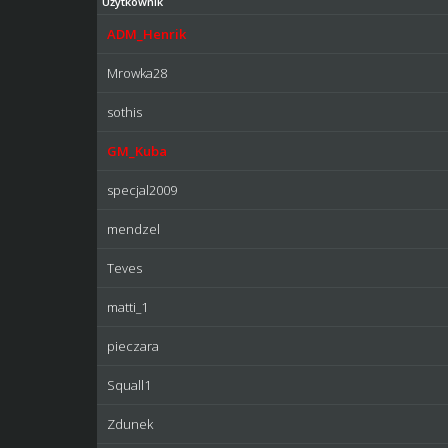
Użytkownik
ADM_Henrik
Mrowka28
sothis
GM_Kuba
specjal2009
mendzel
Teves
matti_1
pieczara
Squall1
Zdunek