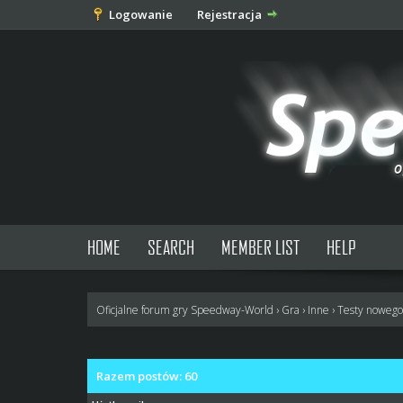
Logowanie
Rejestracja
HOME
SEARCH
MEMBER LIST
HELP
Oficjalne forum gry Speedway-World
›
Gra
›
Inne
›
Testy nowego
Razem postów: 60