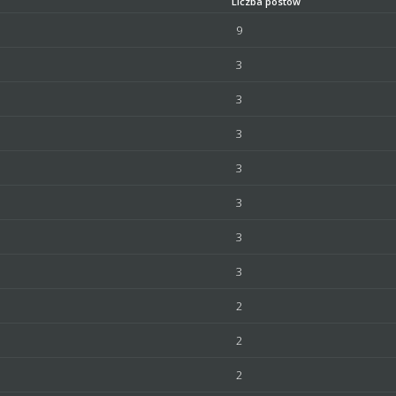
Liczba postów
9
3
3
3
3
3
3
3
2
2
2