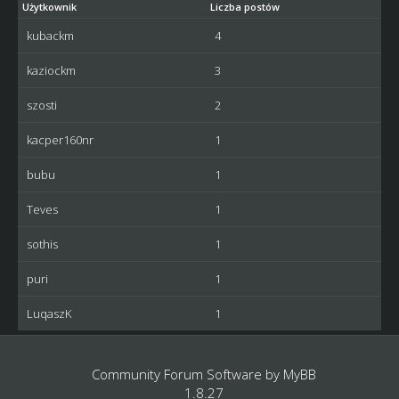
Użytkownik
Liczba postów
kubackm
4
kaziockm
3
szosti
2
kacper160nr
1
bubu
1
Teves
1
sothis
1
puri
1
LuqaszK
1
Community Forum Software by
MyBB
1.8.27