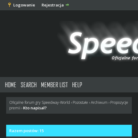
Logowanie
Rejestracja
HOME
SEARCH
MEMBER LIST
HELP
Oficjalne forum gry Speedway-World
›
Pozostałe
›
Archiwum
›
Propozycje
Kto napisał?
premii
›
Razem postów: 15