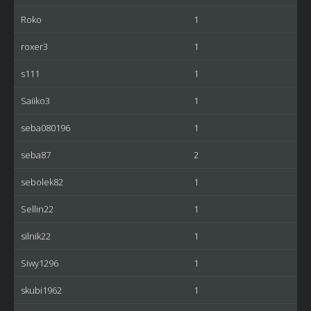
Roko
1
roxer3
1
s111
1
Saiiko3
1
seba080196
1
seba87
2
sebolek82
1
Sellin22
1
silnik22
1
Siwy1296
1
skubi1962
1