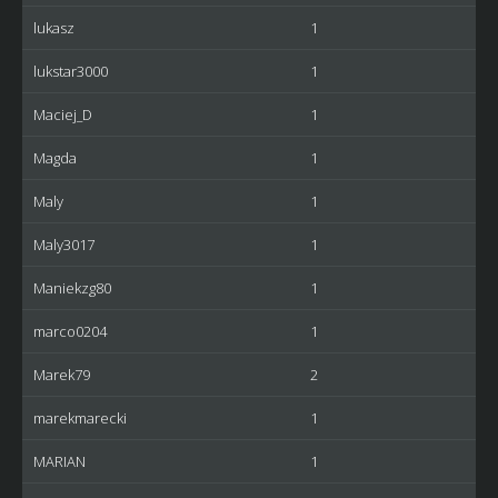
lukasz
1
lukstar3000
1
Maciej_D
1
Magda
1
Maly
1
Maly3017
1
Maniekzg80
1
marco0204
1
Marek79
2
marekmarecki
1
MARIAN
1