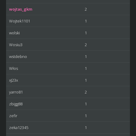
wojtas_gkm
2
Wojtek1101
1
wolski
1
Wosiu3
2
wstdebno
1
Włos
1
xJ23x
1
yarro81
2
zbigg88
1
zefir
1
zeka12345
1