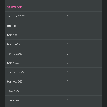
szuwarek
1
szymon2782
1
tmaciej
1
tomasz
1
tomcio12
1
Tomek 269
2
tomek42
2
TomekBKSS
1
tomkey666
1
ToWaR94
1
Tropiciel
1