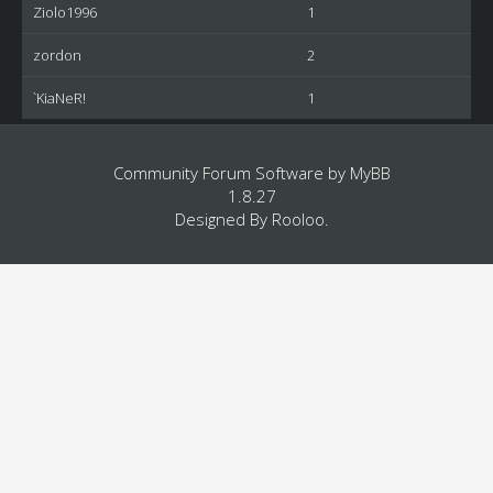
Ziolo1996
1
zordon
2
`KiaNeR!
1
Community Forum Software by
MyBB
1.8.27
Designed By
Rooloo
.