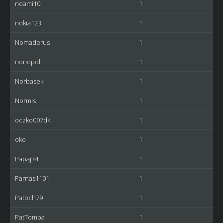
noami10
1
nokia123
1
Nomaderus
1
nonopol
1
Norbasek
1
Normis
1
oczko007dk
1
oko
1
Papaj34
1
Parnas1101
1
Patoch79
1
PatTomba
1