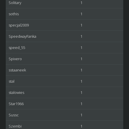
Solitary
1
sothis
1
specjal2009
1
SpeedwayFanka
1
speed_55
1
Spixero
1
sstaaneek
1
stal
1
stalowies
1
Star1966
1
Sussc
1
Szembi
1