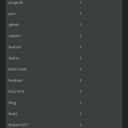
purgazik
1
puri
1
qlim6i
1
radzik1
1
Radziol
1
Rafciu
1
Rafiii12345
1
Redman
2
RGS1913
1
Ring
1
RistO
1
Robert1977
1