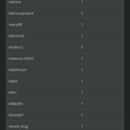
marina
1
Mariuszpopek
2
marq98
1
Martrosh
1
masloo2
3
mateusz10635
1
MatiKosior
1
Matis
1
Men
1
Milik099
1
Misiek81
1
misiek_kssg
1