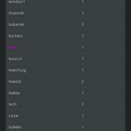
kondzio1
1
Kosiorek
1
kubanski
3
kucharz
1
Kusy
1
kuszczi
1
kwachuzg
1
KwasQi
2
laskep
1
lech
2
Lezar
1
ludwiks
1