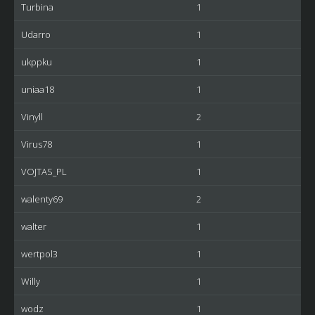
Turbina
1
Udarro
1
ukppku
1
uniaa18
1
Vinyll
2
Virus78
1
VOJTAS_PL
1
walenty69
2
walter
1
wertpol3
1
Willy
1
wodz
1