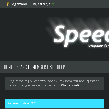
Logowanie
Rejestracja
HOME
SEARCH
MEMBER LIST
HELP
Oficjalne forum gry Speedway-World
›
Gra
›
Konta rodzinne i zgłaszanie
Kto napisał?
transferów
›
Zgłaszanie kont rodzinnych
›
Razem postów: 275