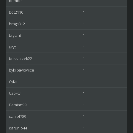
bombel
1
bot2110
1
braga312
1
brylant
1
Bryt
1
buszaczek22
1
byki pawowice
1
Cyfar
1
CzpFtv
1
Damian99
1
daniel789
1
darunio44
1