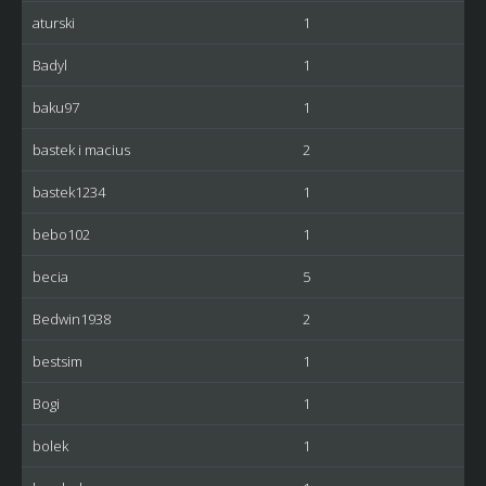
aturski
1
Badyl
1
baku97
1
bastek i macius
2
bastek1234
1
bebo102
1
becia
5
Bedwin1938
2
bestsim
1
Bogi
1
bolek
1