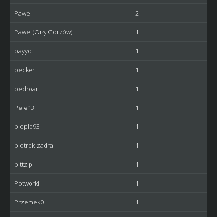
Pawel
2
Pawel (Orły Gorzów)
1
payyot
1
pecker
1
pedroart
1
Pele13
1
pioplo93
1
piotrek-zadra
1
pittzip
1
Potworki
1
Przemek0
1