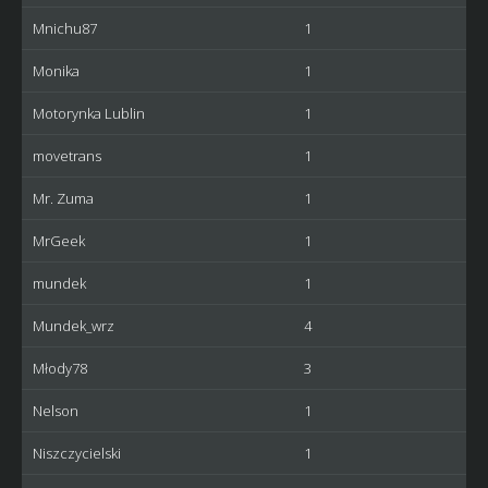
Mnichu87
1
Monika
1
Motorynka Lublin
1
movetrans
1
Mr. Zuma
1
MrGeek
1
mundek
1
Mundek_wrz
4
Młody78
3
Nelson
1
Niszczycielski
1