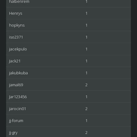
halbenrem
1
Henrys
1
hopkyns
1
iso2371
1
jacekpulo
1
Jack21
1
jakubkuba
1
jamal69
2
Jar123456
1
jarocin01
2
jj-forum
1
jj-gry
2