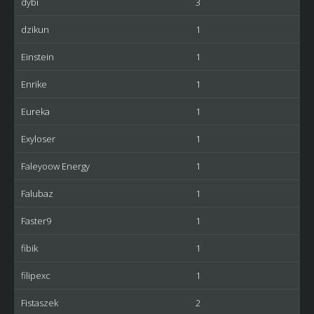
dybi
3
dzikun
1
Einstein
1
Enrike
1
Eureka
1
Exyloser
1
Faleyoow Energy
1
Falubaz
1
Faster9
1
fibik
1
filipexc
1
Fistaszek
2