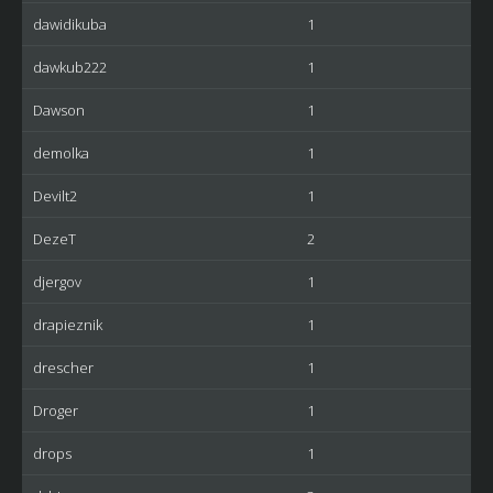
dawidikuba
1
dawkub222
1
Dawson
1
demolka
1
Devilt2
1
DezeT
2
djergov
1
drapieznik
1
drescher
1
Droger
1
drops
1