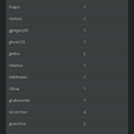
fivapo
1
GeXeG
1
ggregory93
1
ghost123
1
gimbo
2
Gitarius
1
GKMowiec
1
Glosa
1
grubssonek
1
Grzechoo
4
grzechoo
2