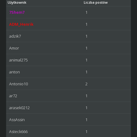
Użytkownik
Liczba postów
7Shem7
1
ADM_Henrik
1
adzik7
1
Amor
1
animal275
1
anton
1
Antonio10
2
ar72
1
arasek0212
1
AssAssin
1
Asteck666
1