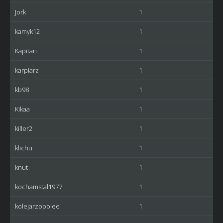
Jork
1
kamyk12
1
Kapitan
1
karpiarz
1
kb98
1
Kikaa
1
killer2
1
klichu
1
knut
1
kochamstal1977
1
kolejarzopolee
1