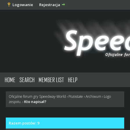
Logowanie
Rejestracja
HOME
SEARCH
MEMBER LIST
HELP
Oficjalne forum gry Speedway-World
›
Pozostałe
›
Archiwum
›
Logo
Kto napisał?
zespołu.
›
Razem postów: 9