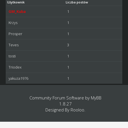
Użytkownik
Liczba postów
GM_Kuba
1
Krzys
1
Prosper
1
Teves
3
tosti
1
Triodex
1
yakuza1976
1
Community Forum Software by
MyBB
1.8.27
Designed By
Rooloo
.