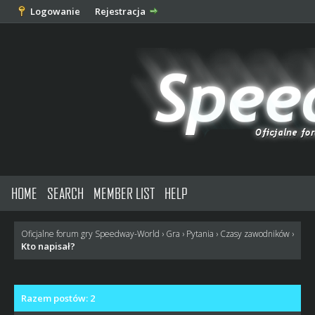
Logowanie
Rejestracja
HOME
SEARCH
MEMBER LIST
HELP
Oficjalne forum gry Speedway-World
›
Gra
›
Pytania
›
Czasy zawodników
›
Kto napisał?
Razem postów: 2