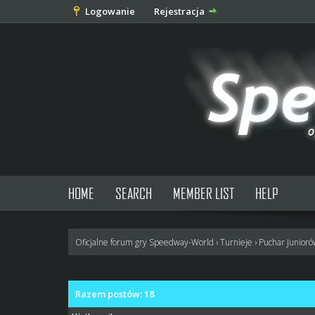
Logowanie
Rejestracja
HOME
SEARCH
MEMBER LIST
HELP
Oficjalne forum gry Speedway-World
›
Turnieje
›
Puchar Junior
Razem postów: 18