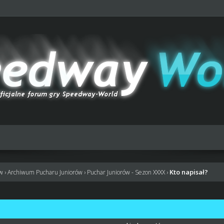
Kto napisał?
ów
›
Archiwum Pucharu Juniorów
›
Puchar Juniorów - Sezon XXXX
›