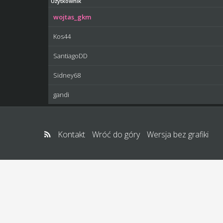
Użytkownik
wojtas_gkm
Kos44
SantiagoDD
Sidney68
gandi
Kontakt
Wróć do góry
Wersja bez grafiki