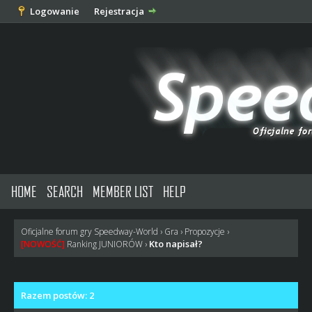
Logowanie
Rejestracja
HOME
SEARCH
MEMBER LIST
HELP
Oficjalne forum gry Speedway-World
›
Gra
›
Propozycje
›
Kto napisał?
[NOWOŚĆ]
Ranking JUNIORÓW
›
Razem postów: 2