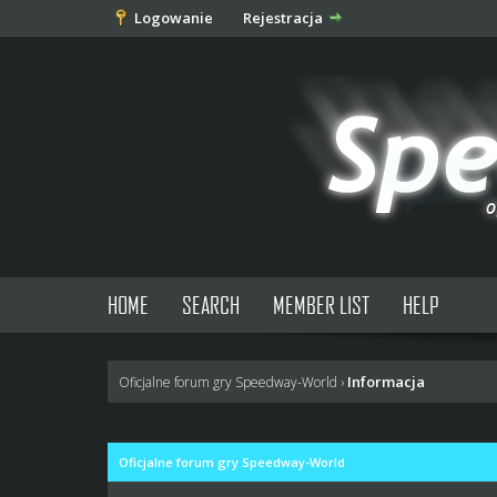
Logowanie
Rejestracja
HOME
SEARCH
MEMBER LIST
HELP
Informacja
Oficjalne forum gry Speedway-World
›
Oficjalne forum gry Speedway-World