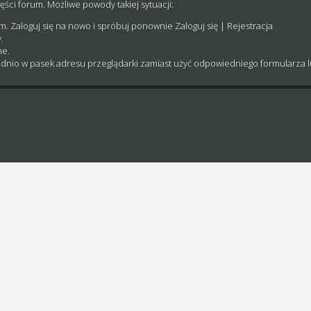
ęści forum. Możliwe powody takiej sytuacji:
um. Zaloguj się na nowo i spróbuj ponownie
Zaloguj się
|
Rejestracja
.
ne.
dnio w pasek adresu przeglądarki zamiast użyć odpowiedniego formularza 