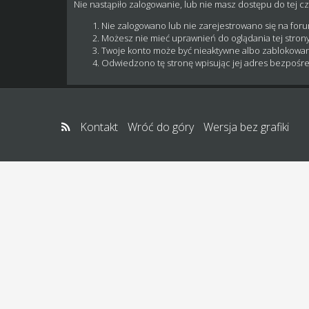
Nie nastąpiło zalogowanie, lub nie masz dostępu do tej cz
Nie zalogowano lub nie zarejestrowano się na for
Możesz nie mieć uprawnień do oglądania tej strony
Twoje konto może być nieaktywne albo zablokowa
Odwiedzono tę stronę wpisując jej adres bezpośre
Kontakt
Wróć do góry
Wersja bez grafiki