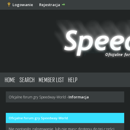
Logowanie
Rejestracja
HOME
SEARCH
MEMBER LIST
HELP
Informacja
Oficjalne forum gry Speedway-World
›
Oficjalne forum gry Speedway-World
Nie nastąpiło zalogowanie, lub nie masz dostępu do tej części