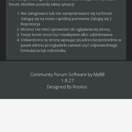
forum. Możliwe powody takiej sytuacji:
Nie zalogowano lub nie zarejestrowano się na forum.
Zaloguj się na nowo i spróbuj ponownie
Zaloguj się
|
Rejestracja
Możesz nie mieć uprawnień do oglądania tej strony.
Twoje konto może być nieaktywne albo zablokowane.
Odwiedzono tę stronę wpisując jej adres bezpośrednio w
pasek adresu przeglądarki zamiast użyć odpowiedniego
formularza lub odnośnika.
Community Forum Software by
MyBB
1.8.27
Designed By
Rooloo
.