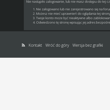
Nie nastąpiło zalogowanie, lub nie masz dostępu do tej cz
Nie zalogowano lub nie zarejestrowano się na for
Możesz nie mieć uprawnień do oglądania tej strony
Twoje konto może być nieaktywne albo zablokowa
Odwiedzono tę stronę wpisując jej adres bezpośre
Kontakt
Wróć do góry
Wersja bez grafiki