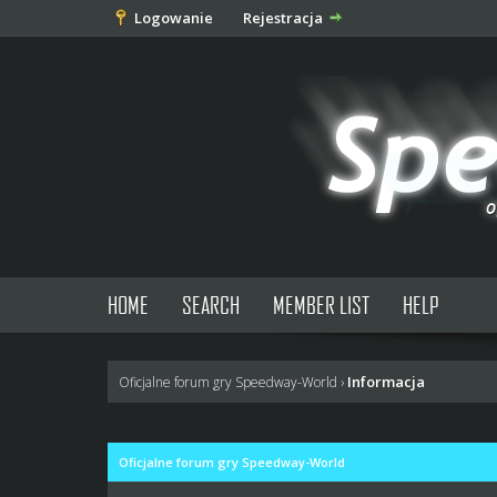
Logowanie
Rejestracja
HOME
SEARCH
MEMBER LIST
HELP
Informacja
Oficjalne forum gry Speedway-World
›
Oficjalne forum gry Speedway-World