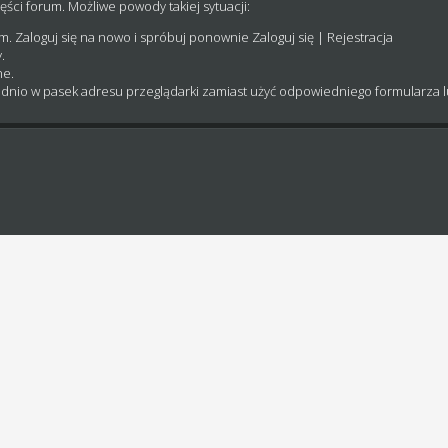
ęści forum. Możliwe powody takiej sytuacji:
um. Zaloguj się na nowo i spróbuj ponownie
Zaloguj się
|
Rejestracja
.
ne.
dnio w pasek adresu przeglądarki zamiast użyć odpowiedniego formularza 